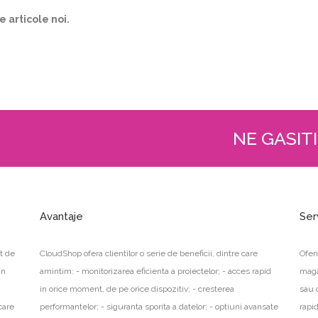
 articole noi.
NE GASITI
Avantaje
Ser
t de
CloudShop ofera clientilor o serie de beneficii, dintre care
Ofer
in
amintim: - monitorizarea eficienta a proiectelor; - acces rapid
maga
in orice moment, de pe orice dispozitiv; - cresterea
sau 
care
performantelor; - siguranta sporita a datelor; - optiuni avansate
rapid