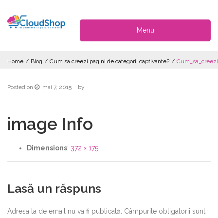
Menu
Home
/
Blog
/
Cum sa creezi pagini de categorii captivante?
/
Cum_sa_creezi_
Posted on
mai 7, 2015
by
image Info
Dimensions
:
372 × 175
Lasă un răspuns
Adresa ta de email nu va fi publicată.
Câmpurile obligatorii sunt