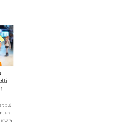
u
lti
n
 tipul
nt un
 invata