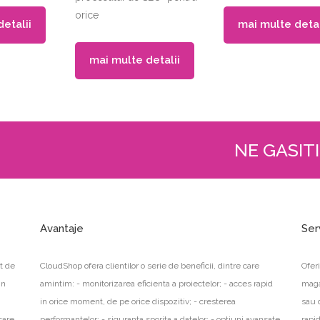
orice
etalii
mai multe detal
mai multe detalii
NE GASITI
Avantaje
Ser
t de
CloudShop ofera clientilor o serie de beneficii, dintre care
Ofer
in
amintim: - monitorizarea eficienta a proiectelor; - acces rapid
maga
in orice moment, de pe orice dispozitiv; - cresterea
sau 
care
performantelor; - siguranta sporita a datelor; - optiuni avansate
rapid