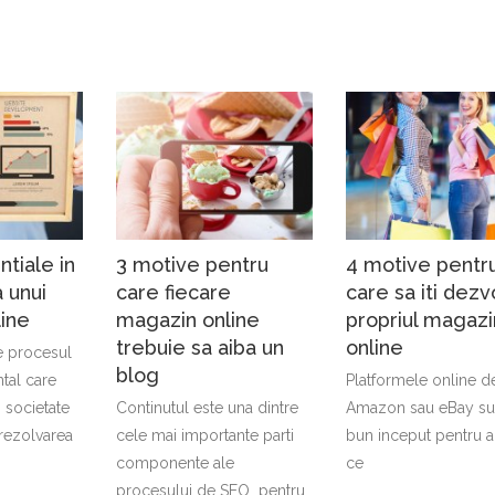
ntiale in
3 motive pentru
4 motive pentr
 unui
care fiecare
care sa iti dezvo
ine
magazin online
propriul magazi
trebuie sa aiba un
online
e procesul
blog
tal care
Platformele online de
 societate
Continutul este una dintre
Amazon sau eBay su
 rezolvarea
cele mai importante parti
bun inceput pentru a
componente ale
ce
procesului de SEO pentru