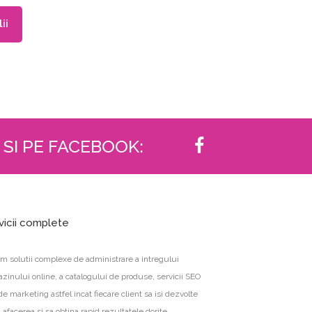
ii
 SI PE FACEBOOK:
vicii complete
im solutii complexe de administrare a intregului
zinului online, a catalogului de produse, servicii SEO
de marketing astfel incat fiecare client sa isi dezvolte
 afacerea si sa obtina rapid rezultatele dorite.