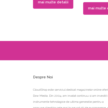
mai multe detalii
mai multe d
Despre Noi
CloudShop este serviciul dedicat magazinelor online oferi
Dow Media. Din 2004, am invatat continuu si am investit 
instrumente tehnologice de ultima generatie pentru a
propune clientilor cele mai bune solutii de e-commerce, 