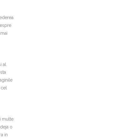
rederea
despre
e mai
i al
sta
aginile
 cel
ai multe
 deja o
ra in