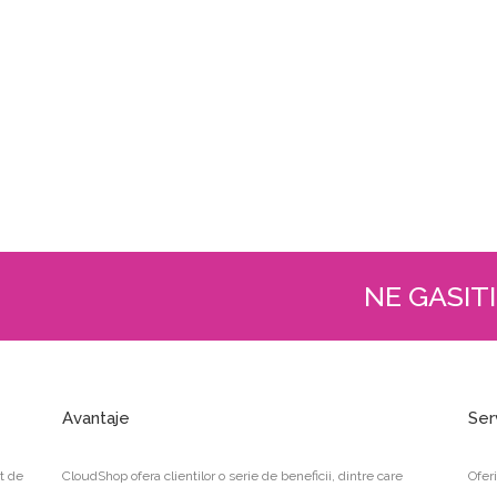
NE GASITI
Avantaje
Ser
t de
CloudShop ofera clientilor o serie de beneficii, dintre care
Ofer