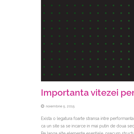
Importanta vitezei pe
noiembrie 5, 2015
Exista o legatura foarte stransa intre performanta 
ca un site sa se incarce in mai putin de doua sec
Pe langa alte elemente esentiale, precum structura