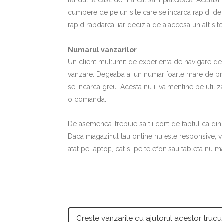
randul la casa de marcat sa il plateasca. Acelasi 
cumpere de pe un site care se incarca rapid, decat
rapid rabdarea, iar decizia de a accesa un alt sit
Numarul vanzarilor
Un client multumit de experienta de navigare de 
vanzare. Degeaba ai un numar foarte mare de produ
se incarca greu. Acesta nu ii va mentine pe utiliz
o comanda.
De asemenea, trebuie sa tii cont de faptul ca din
Daca magazinul tau online nu este responsive, ve
atat pe laptop, cat si pe telefon sau tableta nu m
Creste vanzarile cu ajutorul acestor trucu