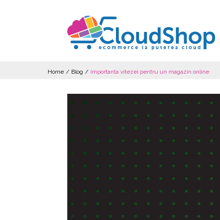
Home
/
Blog
/
Importanta vitezei pentru un magazin online