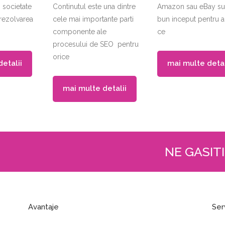
 societate
Continutul este una dintre
Amazon sau eBay su
 rezolvarea
cele mai importante parti
bun inceput pentru a
componente ale
ce
procesului de SEO pentru
orice
etalii
mai multe detal
mai multe detalii
NE GASITI
Avantaje
Ser