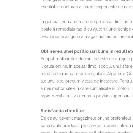
esential in conturarea intregii experiente de naviga
In general, numarul mare de produse dintr-un ma
poate fi remediata rapid cu ajutorul unei echipe 
trebuie sa te asiguri ca magazinul tau online se i
Obtinerea unei pozitionari bune in rezulta
Scopul motoarelor de cautare este de a-i ajuta p
il cauta online. In acelasi timp, scopul unui site
rezultatele motoarelor de cautare. Algoritmii Goo
ale unui site, precum viteza de incarcare. Pent
a mai multor site-uri care sunt afisate in motoru
rapid decat altul, va ocupa o pozitie superioara in 
Satisfactia clientilor
De ce au devenit magazinele online preferatele ut
pana cauta produsul pe care si-l doresc intr-un 