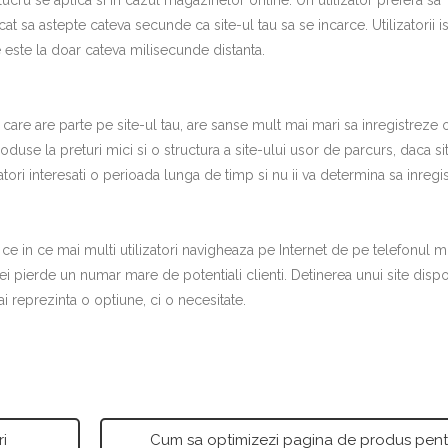
lucru se aplica si in cazul magazinelor online. Un utilizator prefera sa
 sa astepte cateva secunde ca site-ul tau sa se incarce. Utilizatorii is
e este la doar cateva milisecunde distanta.
care are parte pe site-ul tau, are sanse mult mai mari sa inregistreze 
se la preturi mici si o structura a site-ului usor de parcurs, daca si
atori interesati o perioada lunga de timp si nu ii va determina sa inregi
 ce in ce mai multi utilizatori navigheaza pe Internet de pe telefonul m
i pierde un numar mare de potentiali clienti. Detinerea unui site dispo
ai reprezinta o optiune, ci o necesitate.
ri
Cum sa optimizezi pagina de produs pent