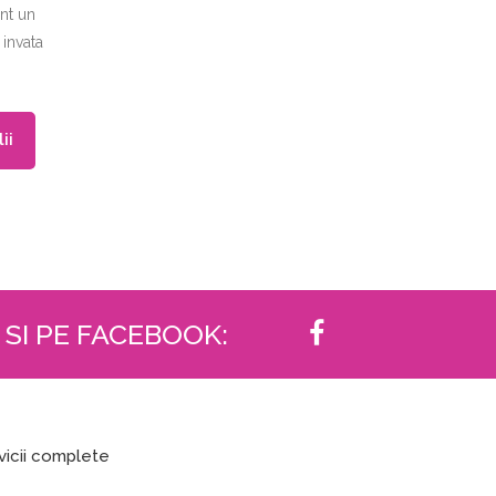
nt un
 invata
ii
 SI PE FACEBOOK:
vicii complete