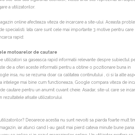
re a utilizatorilor.
gazin online afecteaza viteza de incarcare a site-ului. Aceasta prob
de specialisti. Iata care sunt cele mai importante 3 motive pentru care
ncarca rapid:
tele motoarelor de cautare
e utilizatori sa gaseasca rapid informatii relevante despre subiectul p
 este de a oferi aceste informatii pentru a obtine o pozitionare buna in
gle insa, nu se rezuma doar ca calitatea continutului , ci si la alte as
ru a intelege mai bine cum functioneaza, Google compara viteza de inc
l de cautare pentru un anumit cuvant cheie. Asadar, site-ul care se inca
rezultatele afisate utilizatorului.
ilizatorilor? Deoarece acestia nu sunt nevoiti sa piarda foarte mult t
magazin, iar atunci cand l-au gasit mai pierd cateva minute bune pana 