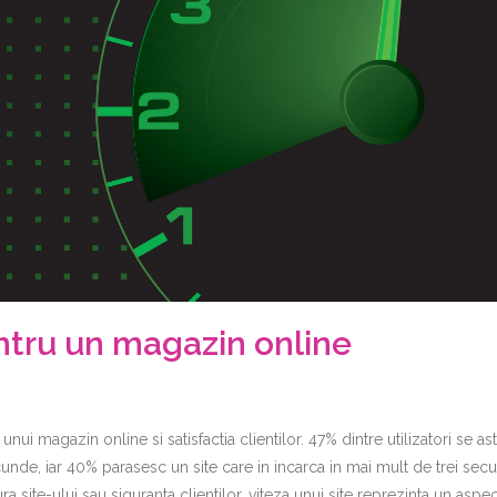
ntru un magazin online
unui magazin online si satisfactia clientilor. 47% dintre utilizatori se as
unde, iar 40% parasesc un site care in incarca in mai mult de trei sec
 site-ului sau siguranta clientilor, viteza unui site reprezinta un aspec