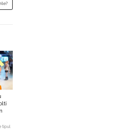
ile?
u
lti
n
 tipul