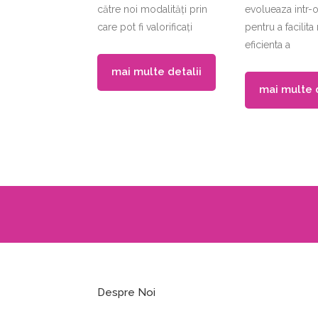
către noi modalități prin
evolueaza intr-o
care pot fi valorificați
pentru a facilita
eficienta a
mai multe detalii
mai multe d
Despre Noi