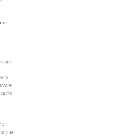
lema
e care
pecte
arcare
rca mai
imp
le vine