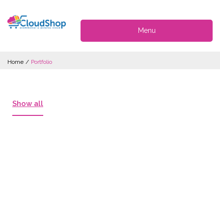
Menu
Home
/
Portfolio
Show all