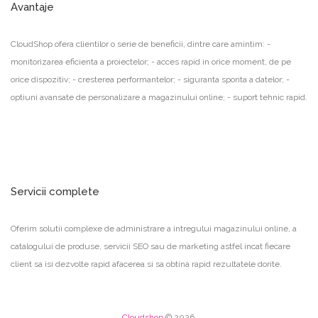
Avantaje
CloudShop ofera clientilor o serie de beneficii, dintre care amintim: -
monitorizarea eficienta a proiectelor; - acces rapid in orice moment, de pe
orice dispozitiv; - cresterea performantelor; - siguranta sporita a datelor; -
optiuni avansate de personalizare a magazinului online; - suport tehnic rapid.
Servicii complete
Oferim solutii complexe de administrare a intregului magazinului online, a
catalogului de produse, servicii SEO sau de marketing astfel incat fiecare
client sa isi dezvolte rapid afacerea si sa obtina rapid rezultatele dorite.
Cloudshop
© 2026.