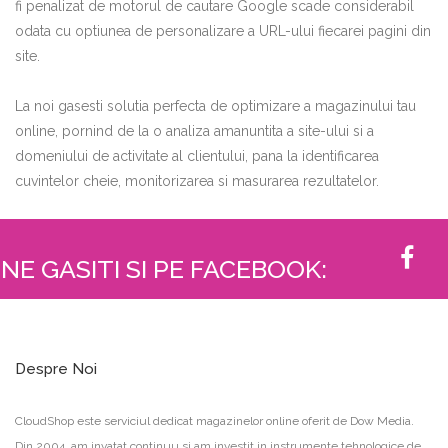
fi penalizat de motorul de cautare Google scade considerabil
odata cu optiunea de personalizare a URL-ului fiecarei pagini din
site.
La noi gasesti solutia perfecta de optimizare a magazinului tau
online, pornind de la o analiza amanuntita a site-ului si a
domeniului de activitate al clientului, pana la identificarea
cuvintelor cheie, monitorizarea si masurarea rezultatelor.
NE GASITI SI PE FACEBOOK:
Despre Noi
CloudShop este serviciul dedicat magazinelor online oferit de Dow Media.
Din 2004, am invatat continuu si am investit in instrumente tehnologice de