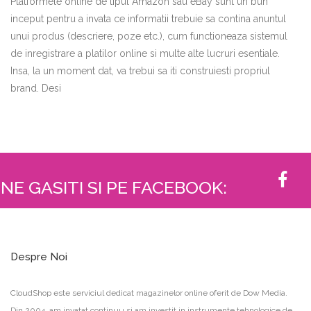
Platformele online de tipul Amazon sau eBay sunt un bun
inceput pentru a invata ce informatii trebuie sa contina anuntul
unui produs (descriere, poze etc.), cum functioneaza sistemul
de inregistrare a platilor online si multe alte lucruri esentiale.
Insa, la un moment dat, va trebui sa iti construiesti propriul
brand. Desi
NE GASITI SI PE FACEBOOK:
Despre Noi
CloudShop este serviciul dedicat magazinelor online oferit de Dow Media.
Din 2004, am invatat continuu si am investit in instrumente tehnologice de