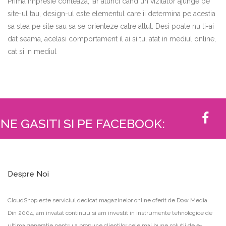
Prima impresie conteaza, iar atunci cand un vizitator ajunge pe
site-ul tau, design-ul este elementul care ii determina pe acestia
sa stea pe site sau sa se orienteze catre altul. Desi poate nu ti-ai
dat seama, acelasi comportament il ai si tu, atat in mediul online,
cat si in mediul
NE GASITI SI PE FACEBOOK:
Despre Noi
CloudShop este serviciul dedicat magazinelor online oferit de Dow Media.
Din 2004, am invatat continuu si am investit in instrumente tehnologice de
ultima generatie pentru a propune clientilor cele mai bune solutii de e-