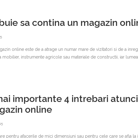
buie sa contina un magazin onli
15
azin online este de a atrage un numar mare de vizitatori si de a inregi
 mobilier, instrumente agricole sau materiale de constructii, iar lumea
ai importante 4 intrebari atunci 
gazin online
15
e pentru afacerile de mici dimensiuni sau pentru cele care se afla la 