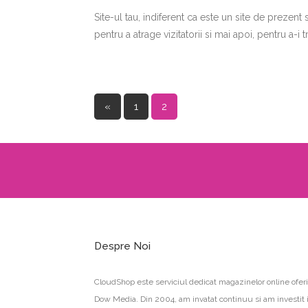
Site-ul tau, indiferent ca este un site de prezen
pentru a atrage vizitatorii si mai apoi, pentru a-i 
Pages:
«
1
2
Despre Noi
CloudShop este serviciul dedicat magazinelor online oferi
Dow Media. Din 2004, am invatat continuu si am investit 