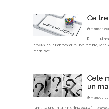
Ce tre
martie 17, 20
Rolul unui mag
produs, de la imbracaminte, incaltaminte, pana la
modalitate
Cele m
un ma
martie 10, 20
Lansarea unui magazin online poate fi o provocar