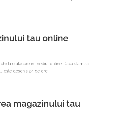
inului tau online
schida o afacere in mediul online. Daca stam sa
ll, este deschis 24 de ore
rea magazinului tau