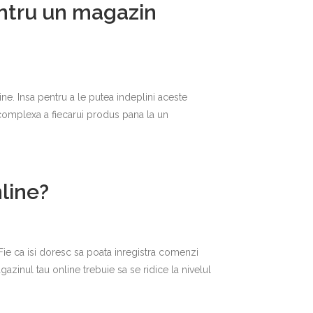
ntru un magazin
ine. Insa pentru a le putea indeplini aceste
a complexa a fiecarui produs pana la un
line?
Fie ca isi doresc sa poata inregistra comenzi
zinul tau online trebuie sa se ridice la nivelul