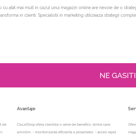
t si cu atat mai mult in cazul unui magazin online are nevoie de o strat
transforma in clienti. Specialistii in marketing utilizeaza strategii compl
NE GASITI
Avantaje
Ser
t de
CloudShop ofera clientilor o serie de beneficii, dintre care
Ofer
in
amintim: - monitorizarea eficienta a proiectelor; - acces rapid
maga