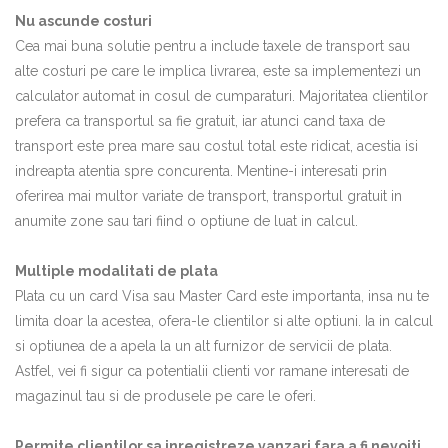
Nu ascunde costuri
Cea mai buna solutie pentru a include taxele de transport sau
alte costuri pe care le implica livrarea, este sa implementezi un
calculator automat in cosul de cumparaturi. Majoritatea clientilor
prefera ca transportul sa fie gratuit, iar atunci cand taxa de
transport este prea mare sau costul total este ridicat, acestia isi
indreapta atentia spre concurenta. Mentine-i interesati prin
oferirea mai multor variate de transport, transportul gratuit in
anumite zone sau tari fiind o optiune de luat in calcul.
Multiple modalitati de plata
Plata cu un card Visa sau Master Card este importanta, insa nu te
limita doar la acestea, ofera-le clientilor si alte optiuni. Ia in calcul
si optiunea de a apela la un alt furnizor de servicii de plata.
Astfel, vei fi sigur ca potentialii clienti vor ramane interesati de
magazinul tau si de produsele pe care le oferi.
Permite clientilor sa inregistreze vanzari fara a fi nevoiti