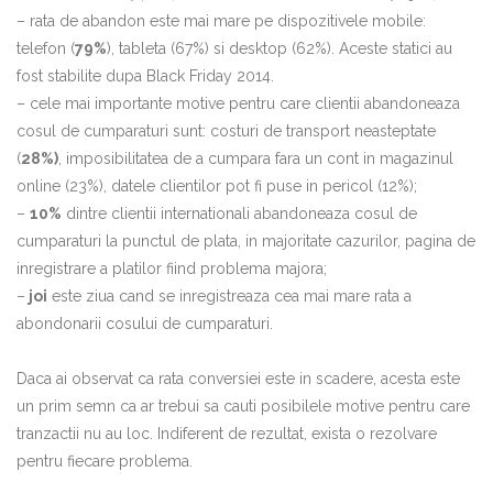
– rata de abandon este mai mare pe dispozitivele mobile:
telefon (
79%
), tableta (67%) si desktop (62%). Aceste statici au
fost stabilite dupa Black Friday 2014.
– cele mai importante motive pentru care clientii abandoneaza
cosul de cumparaturi sunt: costuri de transport neasteptate
(
28%)
, imposibilitatea de a cumpara fara un cont in magazinul
online (23%), datele clientilor pot fi puse in pericol (12%);
–
10%
dintre clientii internationali abandoneaza cosul de
cumparaturi la punctul de plata, in majoritate cazurilor, pagina de
inregistrare a platilor fiind problema majora;
–
joi
este ziua cand se inregistreaza cea mai mare rata a
abondonarii cosului de cumparaturi.
Daca ai observat ca rata conversiei este in scadere, acesta este
un prim semn ca ar trebui sa cauti posibilele motive pentru care
tranzactii nu au loc. Indiferent de rezultat, exista o rezolvare
pentru fiecare problema.