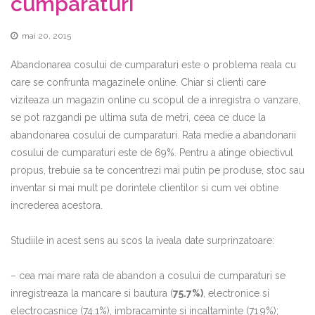
cumparaturi
mai 20, 2015
Abandonarea cosului de cumparaturi este o problema reala cu
care se confrunta magazinele online. Chiar si clienti care
viziteaza un magazin online cu scopul de a inregistra o vanzare,
se pot razgandi pe ultima suta de metri, ceea ce duce la
abandonarea cosului de cumparaturi. Rata medie a abandonarii
cosului de cumparaturi este de 69%. Pentru a atinge obiectivul
propus, trebuie sa te concentrezi mai putin pe produse, stoc sau
inventar si mai mult pe dorintele clientilor si cum vei obtine
increderea acestora.
Studiile in acest sens au scos la iveala date surprinzatoare:
– cea mai mare rata de abandon a cosului de cumparaturi se
inregistreaza la mancare si bautura (
75.7%)
, electronice si
electrocasnice (74.1%), imbracaminte si incaltaminte (71.9%);