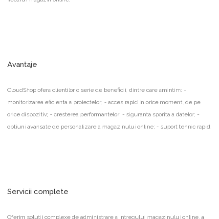
Avantaje
CloudShop ofera clientilor o serie de beneficii, dintre care amintim: -
monitorizarea eficienta a proiectelor; - acces rapid in orice moment, de pe
orice dispozitiv; - cresterea performantelor; - siguranta sporita a datelor; -
optiuni avansate de personalizare a magazinului online; - suport tehnic rapid.
Servicii complete
Oferim solutii complexe de administrare a intregului magazinului online, a