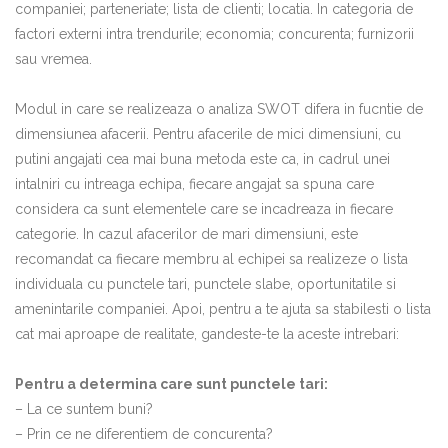
companiei; parteneriate; lista de clienti; locatia. In categoria de
factori externi intra trendurile; economia; concurenta; furnizorii
sau vremea.
Modul in care se realizeaza o analiza SWOT difera in fucntie de
dimensiunea afacerii. Pentru afacerile de mici dimensiuni, cu
putini angajati cea mai buna metoda este ca, in cadrul unei
intalniri cu intreaga echipa, fiecare angajat sa spuna care
considera ca sunt elementele care se incadreaza in fiecare
categorie. In cazul afacerilor de mari dimensiuni, este
recomandat ca fiecare membru al echipei sa realizeze o lista
individuala cu punctele tari, punctele slabe, oportunitatile si
amenintarile companiei. Apoi, pentru a te ajuta sa stabilesti o lista
cat mai aproape de realitate, gandeste-te la aceste intrebari:
Pentru a determina care sunt punctele tari:
– La ce suntem buni?
– Prin ce ne diferentiem de concurenta?