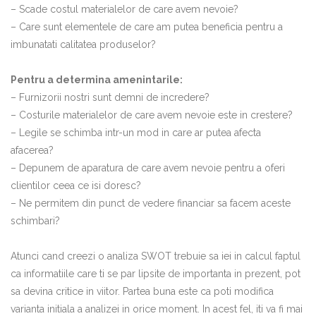
– Scade costul materialelor de care avem nevoie?
– Care sunt elementele de care am putea beneficia pentru a
imbunatati calitatea produselor?
Pentru a determina amenintarile:
– Furnizorii nostri sunt demni de incredere?
– Costurile materialelor de care avem nevoie este in crestere?
– Legile se schimba intr-un mod in care ar putea afecta
afacerea?
– Depunem de aparatura de care avem nevoie pentru a oferi
clientilor ceea ce isi doresc?
– Ne permitem din punct de vedere financiar sa facem aceste
schimbari?
Atunci cand creezi o analiza SWOT trebuie sa iei in calcul faptul
ca informatiile care ti se par lipsite de importanta in prezent, pot
sa devina critice in viitor. Partea buna este ca poti modifica
varianta initiala a analizei in orice moment. In acest fel, iti va fi mai