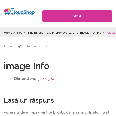
Menu
Home
/
Blog
/
Principii esentiale in promovarea unui magazin online
/
magazi
Posted on
iunie 1, 2017
by
image Info
Dimensions
:
500 × 500
Lasă un răspuns
Adresa ta de email nu va fi publicată.
Câmpurile obligatorii sunt