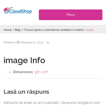
Menu
Home
/
Blog
/
Trucuri pentru a transforma vizitatorii in clienti
/
post1
Posted on
februarie 11, 2015
by
image Info
Dimensions
:
377 × 177
Lasă un răspuns
Adresa ta de email nu va fi publicată.
Câmpurile obligatorii sunt